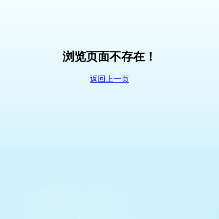
浏览页面不存在！
返回上一页